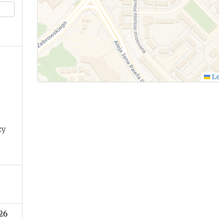
Le
zy
26