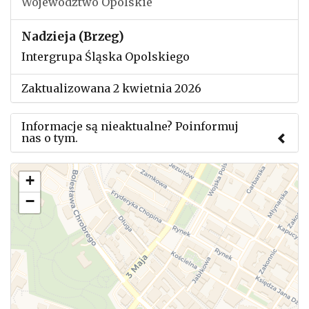
Województwo Opolskie
Nadzieja (Brzeg)
Intergrupa Śląska Opolskiego
Zaktualizowana 2 kwietnia 2026
Informacje są nieaktualne? Poinformuj
nas o tym.
Użyj tego formularza aby przesłać informację o
+
zmianach w powyższym mityngu.
−