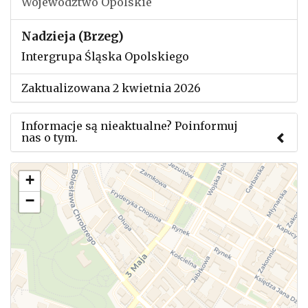
Województwo Opolskie
Nadzieja (Brzeg)
Intergrupa Śląska Opolskiego
Zaktualizowana 2 kwietnia 2026
Informacje są nieaktualne? Poinformuj
nas o tym.
Użyj tego formularza aby przesłać informację o
+
zmianach w powyższym mityngu.
−