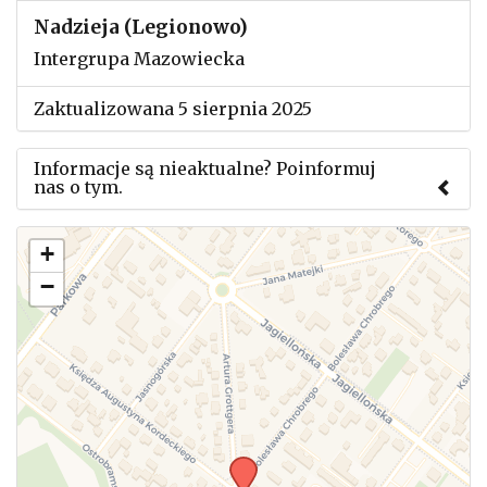
Nadzieja (Legionowo)
Intergrupa Mazowiecka
Zaktualizowana 5 sierpnia 2025
Informacje są nieaktualne? Poinformuj
nas o tym.
Użyj tego formularza aby przesłać informację o
+
zmianach w powyższym mityngu.
−