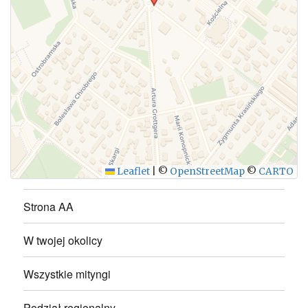
WYŚLIJ
Leaflet
|
©
OpenStreetMap
©
CARTO
Strona AA
W twojej okolicy
Wszystkie mityngi
Podział regionalny