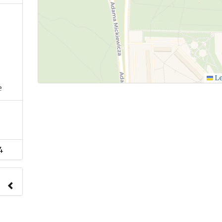
Le
e
4
nach