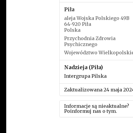
Piła
aleja Wojska Polskiego 49B
64-920 Piła
Polska
Przychodnia Zdrowia
Psychicznego
Województwo Wielkopolski
Nadzieja (Piła)
Intergrupa Pilska
Zaktualizowana 24 maja 202
Informacje są nieaktualne?
Poinformuj nas o tym.
Użyj tego formularza aby
przesłać informację o zmia