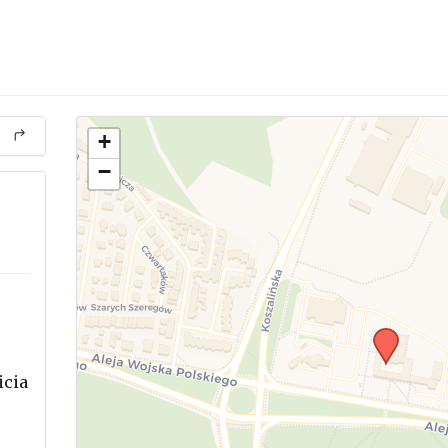
+
−
icia
.