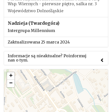
Wsp. Wiernych - pierwsze piętro, salka nr. 3
Województwo Dolnośląskie
Nadzieja (Twardogóra)
Intergrupa Millennium
Zaktualizowana 25 marca 2024
Informacje są nieaktualne? Poinformuj
nas o tym.
Użyj tego formularza aby przesłać informację o
+
zmianach w powyższym mityngu.
−