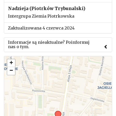
Nadzieja (Piotrków Trybunalski)
Intergrupa Ziemia Piotrkowska
Zaktualizowana 4 czerwca 2024
Informacje są nieaktualne? Poinformuj
nas o tym.
Użyj tego formularza aby przesłać informację o
+
zmianach w powyższym mityngu.
−