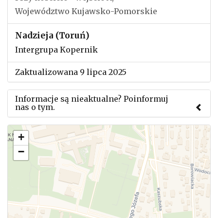
Województwo Kujawsko-Pomorskie
Nadzieja (Toruń)
Intergrupa Kopernik
Zaktualizowana 9 lipca 2025
Informacje są nieaktualne? Poinformuj
nas o tym.
Użyj tego formularza aby przesłać informację o
+
zmianach w powyższym mityngu.
−