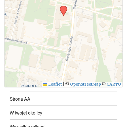
WYŚLIJ
Leaflet
|
©
OpenStreetMap
©
CARTO
Strona AA
W twojej okolicy
Wszystkie mityngi