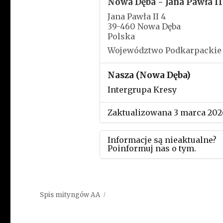
Nowa Dęba - Jana Pawła II
Jana Pawła II 4
39-460 Nowa Dęba
Polska
Województwo Podkarpackie
Nasza (Nowa Dęba)
Intergrupa Kresy
Zaktualizowana 3 marca 202
Informacje są nieaktualne?
Poinformuj nas o tym.
Użyj tego formularza aby
przesłać informację o zmia
Spis mityngów AA
w powyższym mityngu.