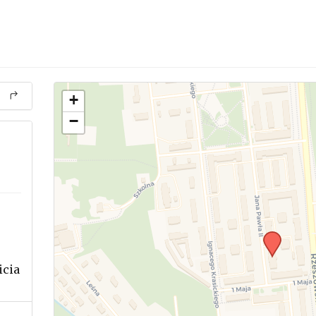
+
−
icia
.