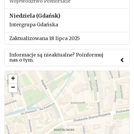
Województwo Pomorskie
Niedziela (Gdańsk)
Intergrupa Gdańska
Zaktualizowana 18 lipca 2025
Informacje są nieaktualne? Poinformuj
nas o tym.
Użyj tego formularza aby przesłać informację o
+
zmianach w powyższym mityngu.
−