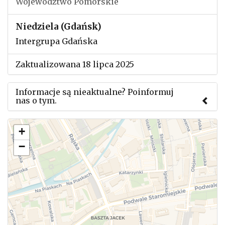
Województwo Pomorskie
Niedziela (Gdańsk)
Intergrupa Gdańska
Zaktualizowana 18 lipca 2025
Informacje są nieaktualne? Poinformuj
nas o tym.
Użyj tego formularza aby przesłać informację o
+
zmianach w powyższym mityngu.
−