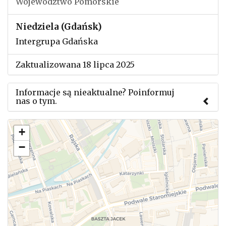
Województwo Pomorskie
Niedziela (Gdańsk)
Intergrupa Gdańska
Zaktualizowana 18 lipca 2025
Informacje są nieaktualne? Poinformuj
nas o tym.
Użyj tego formularza aby przesłać informację o
+
zmianach w powyższym mityngu.
−