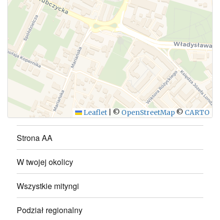
WYŚLIJ
Leaflet
|
©
OpenStreetMap
©
CARTO
Strona AA
W twojej okolicy
Wszystkie mityngi
Podział regionalny