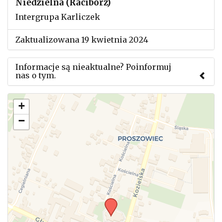
Niedzielna (Racibórz)
Intergrupa Karliczek
Zaktualizowana 19 kwietnia 2024
Informacje są nieaktualne? Poinformuj
nas o tym.
Użyj tego formularza aby przesłać informację o
+
zmianach w powyższym mityngu.
−