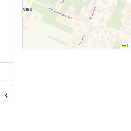
Le
nach