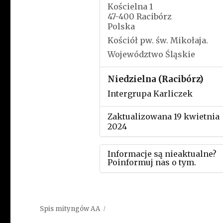
Kościelna 1
47-400 Racibórz
Polska
Kościół pw. św. Mikołaja.
Województwo Śląskie
Niedzielna (Racibórz)
Intergrupa Karliczek
Zaktualizowana 19 kwietnia
2024
Informacje są nieaktualne?
Poinformuj nas o tym.
Użyj tego formularza aby
przesłać informację o zmia
Spis mityngów AA
w powyższym mityngu.