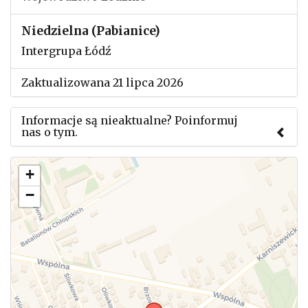
Niedzielna (Pabianice)
Intergrupa Łódź
Zaktualizowana 21 lipca 2026
Informacje są nieaktualne? Poinformuj
nas o tym.
Użyj tego formularza aby przesłać informację o
+
zmianach w powyższym mityngu.
−