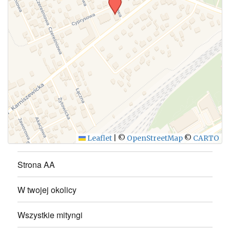
WYŚLIJ
Leaflet
|
©
OpenStreetMap
©
CARTO
Strona AA
W twojej okolicy
Wszystkie mityngi