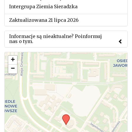
Intergrupa Ziemia Sieradzka
Zaktualizowana 21 lipca 2026
Informacje są nieaktualne? Poinformuj
nas o tym.
Użyj tego formularza aby przesłać informację o
+
zmianach w powyższym mityngu.
−