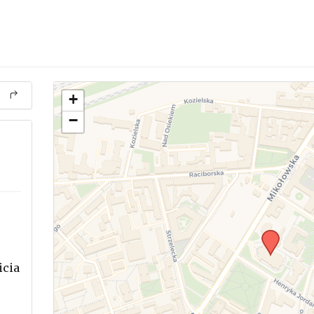
+
−
icia
.