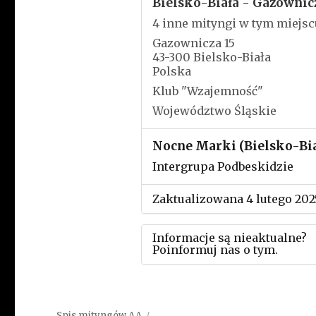
Bielsko-Biała - Gazownic
4 inne mityngi w tym miejsc
Gazownicza 15
43-300 Bielsko-Biała
Polska
Klub "Wzajemność"
Województwo Śląskie
Nocne Marki (Bielsko-Bia
Intergrupa Podbeskidzie
Zaktualizowana 4 lutego 202
Informacje są nieaktualne?
Poinformuj nas o tym.
Użyj tego formularza aby
przesłać informację o zmia
Spis mityngów AA