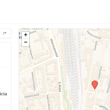
+
−
icia
.