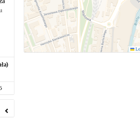
za
u
Le
ła)
5
nach