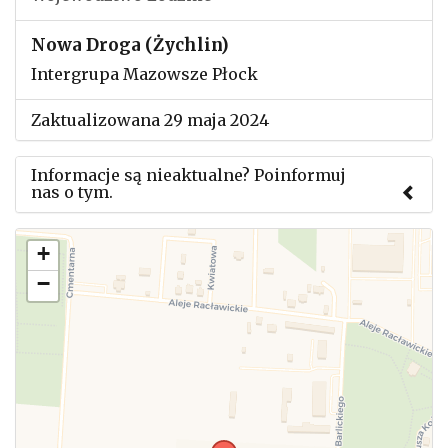
Nowa Droga (Żychlin)
Intergrupa Mazowsze Płock
Zaktualizowana 29 maja 2024
Informacje są nieaktualne? Poinformuj
nas o tym.
Użyj tego formularza aby przesłać informację o
+
zmianach w powyższym mityngu.
−