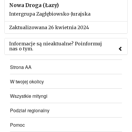
Nowa Droga (Łazy)
Intergrupa Zagłębiowsko-Jurajska
Zaktualizowana 26 kwietnia 2024
Informacje są nieaktualne? Poinformuj
nas o tym.
Użyj tego formularza aby przesłać informację o
Strona AA
zmianach w powyższym mityngu.
W twojej okolicy
Wszystkie mityngi
Podział regionalny
Pomoc