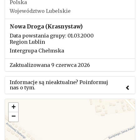
Polska
Województwo Lubelskie
Nowa Droga (Krasnystaw)
Data powstania grupy: 01.03.2000
Region Lublin
Intergrupa Chełmska
Zaktualizowana 9 czerwca 2026
Informacje są nieaktualne? Poinformuj
nas o tym.
Użyj tego formularza aby przesłać informację o
+
zmianach w powyższym mityngu.
−