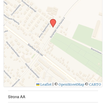
WYŚLIJ
Leaflet
|
©
OpenStreetMap
©
CARTO
Strona AA