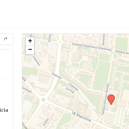
+
−
icia
.