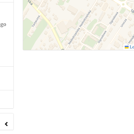
ego
Le