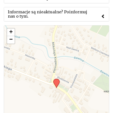
Informacje są nieaktualne? Poinformuj
nas o tym.
Użyj tego formularza aby przesłać informację o
+
zmianach w powyższym mityngu.
−