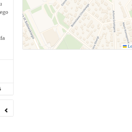
u
iego
fa
Le
5
nach