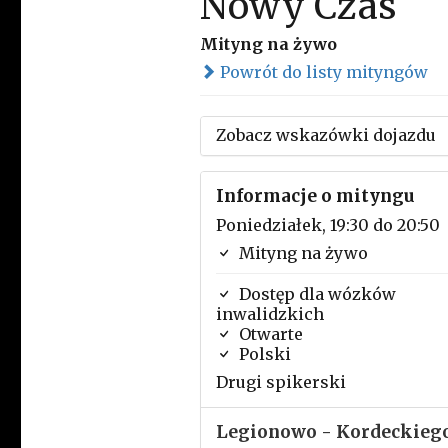
Nowy Czas
Mityng na żywo
Powrót do listy mityngów
Zobacz wskazówki dojazdu
Informacje o mityngu
Poniedziałek, 19:30 do 20:50
Mityng na żywo
Dostęp dla wózków
inwalidzkich
Otwarte
Polski
Drugi spikerski
Legionowo - Kordeckieg