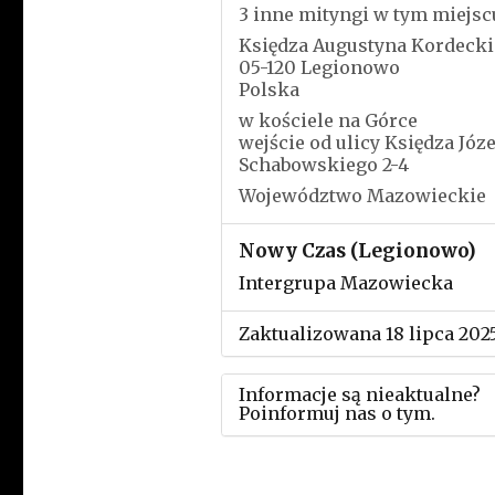
3 inne mityngi w tym miejsc
Księdza Augustyna Kordeck
05-120 Legionowo
Polska
w kościele na Górce
wejście od ulicy Księdza Józe
Schabowskiego 2-4
Województwo Mazowieckie
Nowy Czas (Legionowo)
Intergrupa Mazowiecka
Zaktualizowana 18 lipca 202
Informacje są nieaktualne?
Poinformuj nas o tym.
Użyj tego formularza aby
przesłać informację o zmia