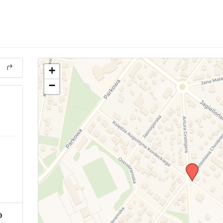
+
−
o