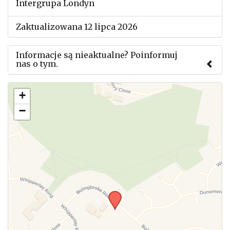
Intergrupa Londyn
Zaktualizowana 12 lipca 2026
Informacje są nieaktualne? Poinformuj
nas o tym.
Użyj tego formularza aby przesłać informację o
+
zmianach w powyższym mityngu.
−