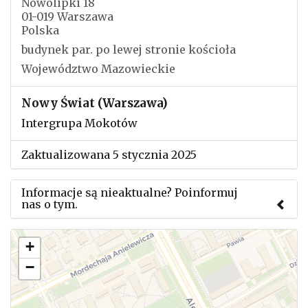
Nowolipki 18
01-019 Warszawa
Polska
budynek par. po lewej stronie kościoła
Województwo Mazowieckie
Nowy Świat (Warszawa)
Intergrupa Mokotów
Zaktualizowana 5 stycznia 2025
Informacje są nieaktualne? Poinformuj
nas o tym.
Użyj tego formularza aby przesłać informację o
+
zmianach w powyższym mityngu.
−