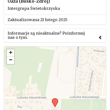
Oaza (Busko-Zdrój)
Intergrupa Świetokrzyska
Zaktualizowana 21 lutego 2025
Informacje są nieaktualne? Poinformuj
nas o tym.
Użyj tego formularza aby przesłać informację o
+
zmianach w powyższym mityngu.
−