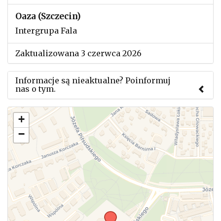
Oaza (Szczecin)
Intergrupa Fala
Zaktualizowana 3 czerwca 2026
Informacje są nieaktualne? Poinformuj
nas o tym.
Użyj tego formularza aby przesłać informację o
+
zmianach w powyższym mityngu.
−