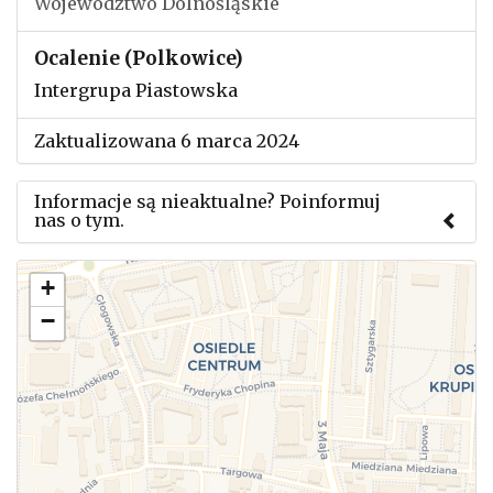
Województwo Dolnośląskie
Ocalenie (Polkowice)
Intergrupa Piastowska
Zaktualizowana 6 marca 2024
Informacje są nieaktualne? Poinformuj
nas o tym.
Użyj tego formularza aby przesłać informację o
+
zmianach w powyższym mityngu.
−