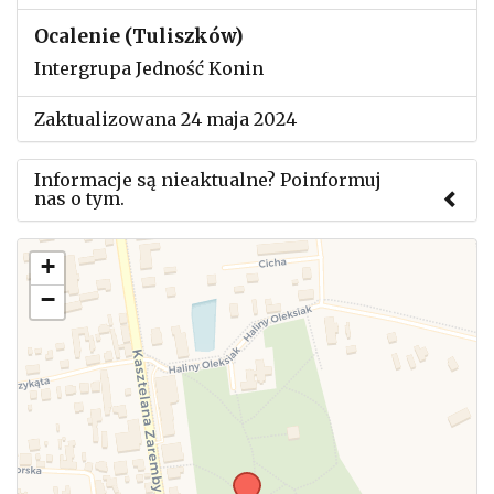
Ocalenie (Tuliszków)
Intergrupa Jedność Konin
Zaktualizowana 24 maja 2024
Informacje są nieaktualne? Poinformuj
nas o tym.
Użyj tego formularza aby przesłać informację o
+
zmianach w powyższym mityngu.
−