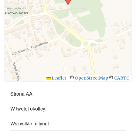
WYŚLIJ
Leaflet
|
©
OpenStreetMap
©
CARTO
Strona AA
W twojej okolicy
Wszystkie mityngi