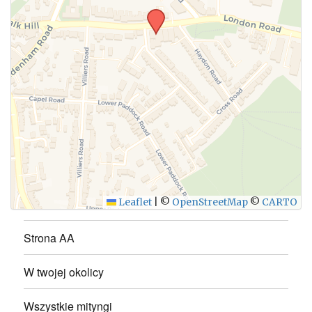
WYŚLIJ
Leaflet
|
©
OpenStreetMap
©
CARTO
Strona AA
W twojej okolicy
Wszystkie mityngi