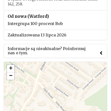
142, 258.
Od nowa (Watford)
Intergrupa 100 procent Bob
Zaktualizowana 13 lipca 2026
Informacje są nieaktualne? Poinformuj
nas o tym.
Użyj tego formularza aby przesłać informację o
+
zmianach w powyższym mityngu.
−