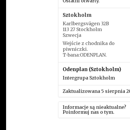
Ostatni otwarty.
Sztokholm
Karlbergsvägen 32B
113 27 Stockholm
Szwecja
Wejście z chodnika do
piwniczki.
T-bana:ODENPLAN.
Odenplan (Sztokholm)
Intergrupa Sztokholm
Zaktualizowana 5 sierpnia 2
Informacje są nieaktualne?
Poinformuj nas o tym.
Użyj tego formularza aby