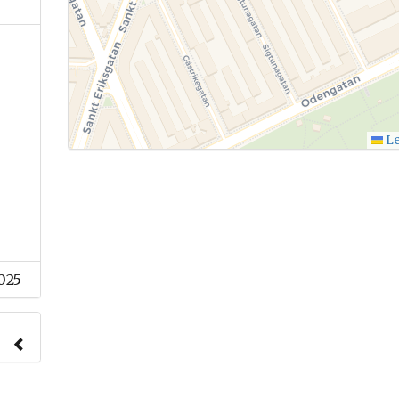
Le
025