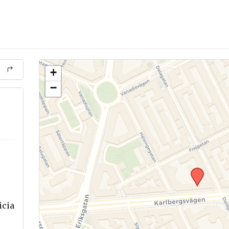
+
−
icia
.