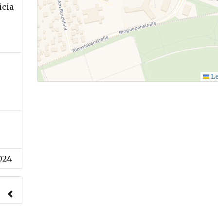
icia
.
Le
024