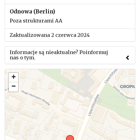
Odnowa (Berlin)
Poza strukturami AA
Zaktualizowana 2 czerwca 2024
Informacje są nieaktualne? Poinformuj
nas o tym.
Użyj tego formularza aby przesłać informację o
+
zmianach w powyższym mityngu.
−