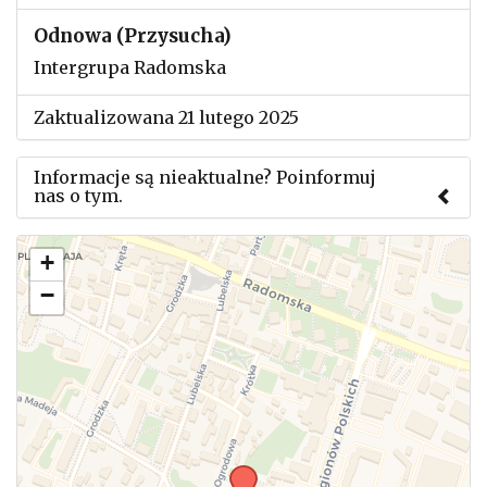
Odnowa (Przysucha)
Intergrupa Radomska
Zaktualizowana 21 lutego 2025
Informacje są nieaktualne? Poinformuj
nas o tym.
Użyj tego formularza aby przesłać informację o
+
zmianach w powyższym mityngu.
−