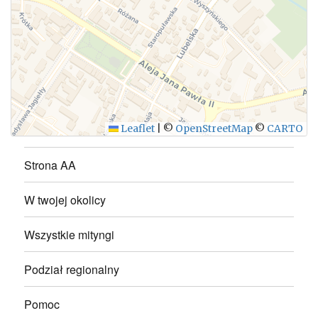
WYŚLIJ
Leaflet
|
©
OpenStreetMap
©
CARTO
Strona AA
W twojej okolicy
Wszystkie mityngi
Podział regionalny
Pomoc