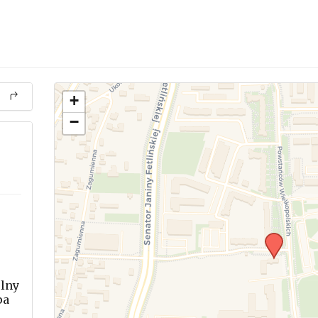
+
−
lny
pa