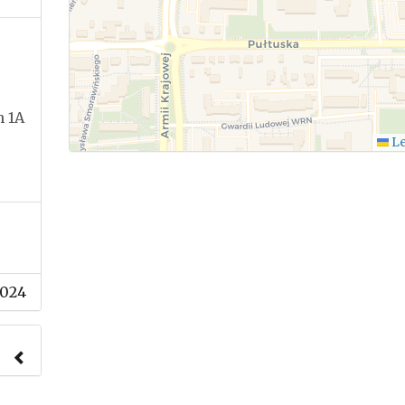
 1A
Le
2024