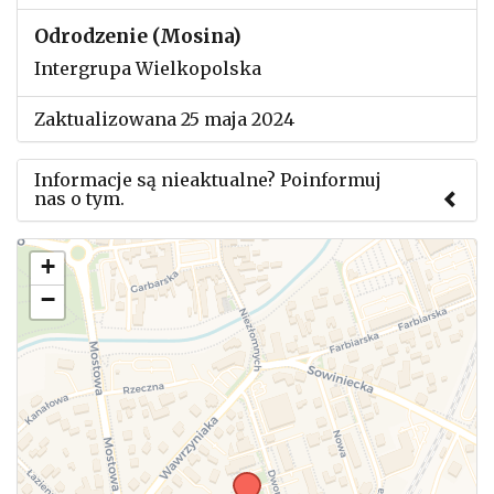
Odrodzenie (Mosina)
Intergrupa Wielkopolska
Zaktualizowana 25 maja 2024
Informacje są nieaktualne? Poinformuj
nas o tym.
Użyj tego formularza aby przesłać informację o
+
zmianach w powyższym mityngu.
−