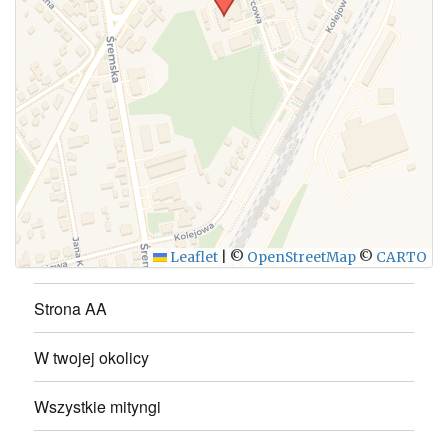
WYŚLIJ
Leaflet
|
©
OpenStreetMap
©
CARTO
Strona AA
W twojej okolicy
Wszystkie mityngi