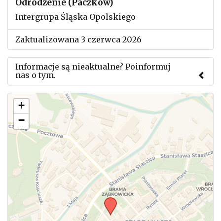
Odrodzenie (Paczków)
Intergrupa Śląska Opolskiego
Zaktualizowana 3 czerwca 2026
Informacje są nieaktualne? Poinformuj
nas o tym.
Użyj tego formularza aby przesłać informację o
+
zmianach w powyższym mityngu.
−