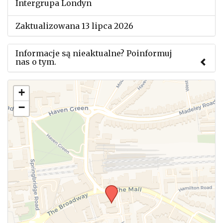
Intergrupa Londyn
Zaktualizowana 13 lipca 2026
Informacje są nieaktualne? Poinformuj
nas o tym.
Użyj tego formularza aby przesłać informację o
+
zmianach w powyższym mityngu.
−