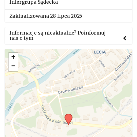
Intergrupa Sądecka
Zaktualizowana 28 lipca 2025
Informacje są nieaktualne? Poinformuj
nas o tym.
Użyj tego formularza aby przesłać informację o
+
zmianach w powyższym mityngu.
−