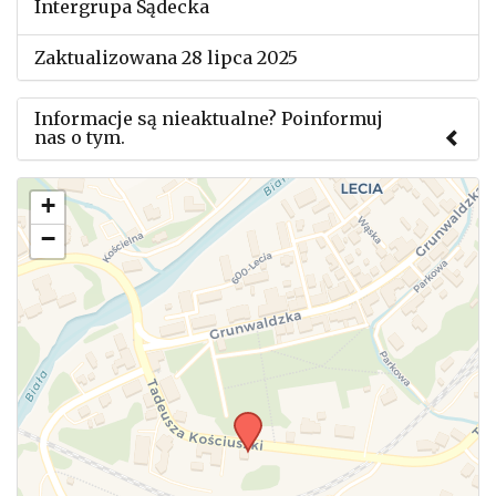
Intergrupa Sądecka
Zaktualizowana 28 lipca 2025
Informacje są nieaktualne? Poinformuj
nas o tym.
Użyj tego formularza aby przesłać informację o
+
zmianach w powyższym mityngu.
−