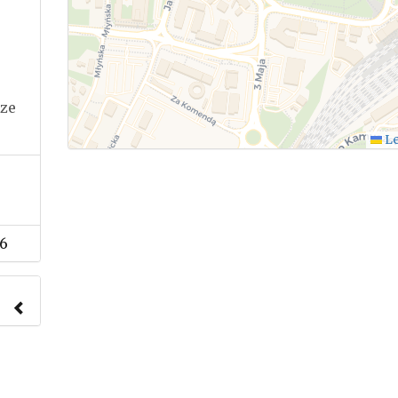
rze
Le
6
nach