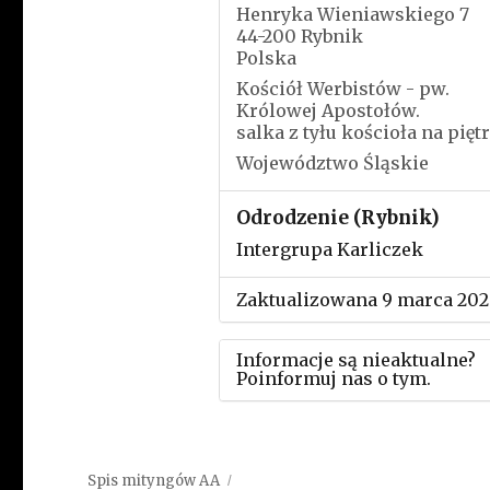
Henryka Wieniawskiego 7
44-200 Rybnik
Polska
Kościół Werbistów - pw.
Królowej Apostołów.
salka z tyłu kościoła na pięt
Województwo Śląskie
Odrodzenie (Rybnik)
Intergrupa Karliczek
Zaktualizowana 9 marca 202
Informacje są nieaktualne?
Poinformuj nas o tym.
Użyj tego formularza aby
przesłać informację o zmia
Spis mityngów AA
w powyższym mityngu.