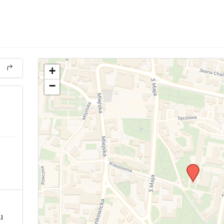
+
−
u