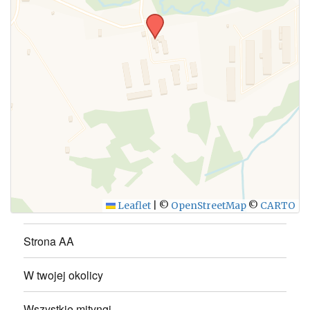
WYŚLIJ
Leaflet
|
©
OpenStreetMap
©
CARTO
Strona AA
W twojej okolicy
Wszystkie mityngi