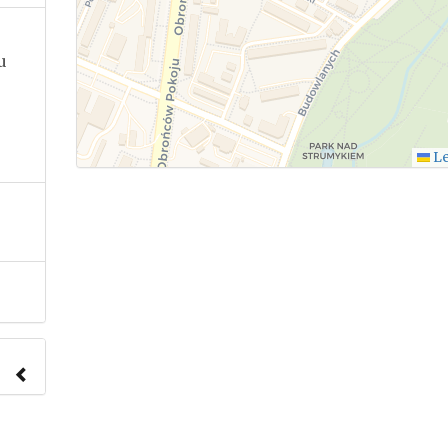
u
Le
nach