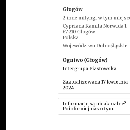
Głogów
2 inne mityngi w tym miejsc
Cypriana Kamila Norwida 1
67-210 Głogów
Polska
Województwo Dolnośląskie
Ogniwo (Głogów)
Intergrupa Piastowska
Zaktualizowana 17 kwietnia
2024
Informacje są nieaktualne?
Poinformuj nas o tym.
Użyj tego formularza aby
przesłać informację o zmia