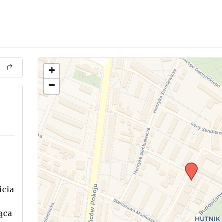
+
−
icia
.
ąca