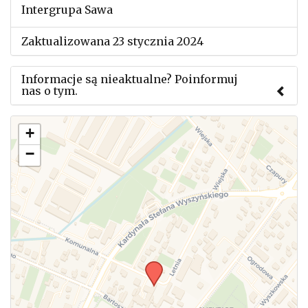
Intergrupa Sawa
Zaktualizowana 23 stycznia 2024
Informacje są nieaktualne? Poinformuj
nas o tym.
Użyj tego formularza aby przesłać informację o
+
zmianach w powyższym mityngu.
−