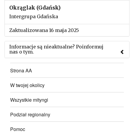
Okrąglak (Gdańsk)
Intergrupa Gdańska
Zaktualizowana 16 maja 2025
Informacje są nieaktualne? Poinformuj
nas o tym.
Użyj tego formularza aby przesłać informację o
Strona AA
zmianach w powyższym mityngu.
W twojej okolicy
Wszystkie mityngi
Podział regionalny
Pomoc