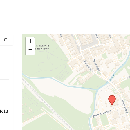
+
−
icia
.