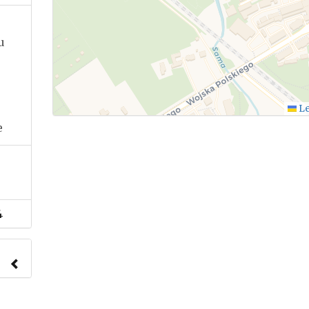
u
Le
e
4