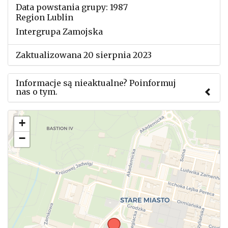
Data powstania grupy: 1987
Region Lublin
Intergrupa Zamojska
Zaktualizowana 20 sierpnia 2023
Informacje są nieaktualne? Poinformuj
nas o tym.
Użyj tego formularza aby przesłać informację o
+
zmianach w powyższym mityngu.
−