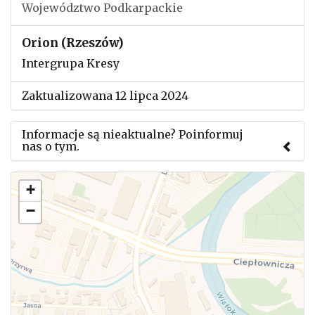
Województwo Podkarpackie
Orion (Rzeszów)
Intergrupa Kresy
Zaktualizowana 12 lipca 2024
Informacje są nieaktualne? Poinformuj
nas o tym.
Użyj tego formularza aby przesłać informację o
+
zmianach w powyższym mityngu.
−